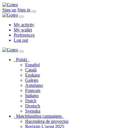
Sign up
Sign in
My activity
My wallet
Preferences
Log out
Polski
Español
Català
Euskara
Galego
Asturiano
Français
Italiano
Dutch
Deutsch
Svenska
Matchfunding campaigns
Hacendera de proyectos
Reeixim L'oesst 2025