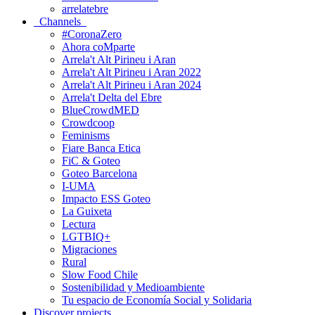
arrelatebre
Channels
#CoronaZero
Ahora coMparte
Arrela't Alt Pirineu i Aran
Arrela't Alt Pirineu i Aran 2022
Arrela't Alt Pirineu i Aran 2024
Arrela't Delta del Ebre
BlueCrowdMED
Crowdcoop
Feminisms
Fiare Banca Etica
FiC & Goteo
Goteo Barcelona
I-UMA
Impacto ESS Goteo
La Guixeta
Lectura
LGTBIQ+
Migraciones
Rural
Slow Food Chile
Sostenibilidad y Medioambiente
Tu espacio de Economía Social y Solidaria
Discover projects