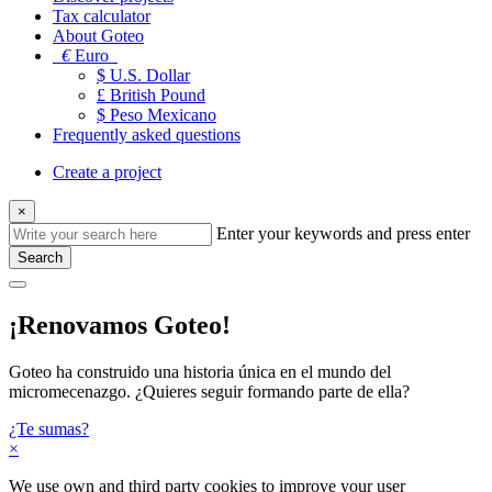
Tax calculator
About Goteo
€
Euro
$ U.S. Dollar
£ British Pound
$ Peso Mexicano
Frequently asked questions
Create a project
×
Enter your keywords and press enter
Search
¡Renovamos Goteo!
Goteo ha construido una historia única en el mundo del
micromecenazgo. ¿Quieres seguir formando parte de ella?
¿Te sumas?
×
We use own and third party cookies to improve your user