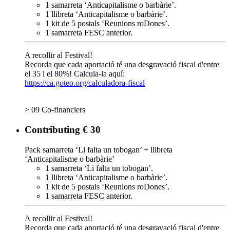
1 samarreta ‘Anticapitalisme o barbàrie’.
1 llibreta ‘Anticapitalisme o barbàrie’.
1 kit de 5 postals ‘Reunions roDones’.
1 samarreta FESC anterior.
A recollir al Festival!
Recorda que cada aportació té una desgravació fiscal d'entre
el 35 i el 80%! Calcula-la aquí:
https://ca.goteo.org/calculadora-fiscal
> 09 Co-financiers
Contributing € 30
Pack samarreta ‘Li falta un tobogan’ + llibreta
‘Anticapitalisme o barbàrie’
1 samarreta ‘Li falta un tobogan’.
1 llibreta ‘Anticapitalisme o barbàrie’.
1 kit de 5 postals ‘Reunions roDones’.
1 samarreta FESC anterior.
A recollir al Festival!
Recorda que cada aportació té una desgravació fiscal d'entre