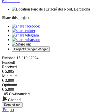
Remind me
Parc de l'Estació del Nord, Barcelona
Share this project
Project's widget
Widget
Finished 15 / 10 / 2024
Funded!
Received
€ 5.805
Minimum
€ 3.800
Optimum
€ 5.800
105 Co-financiers
Channel
Remind me
Project