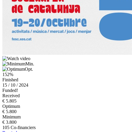
Min.
Opt.
152%
Finished
15 / 10 / 2024
Funded!
Received
€ 5.805
Optimum
€ 5.800
Minimum
€ 3.800
105 Co-financiers