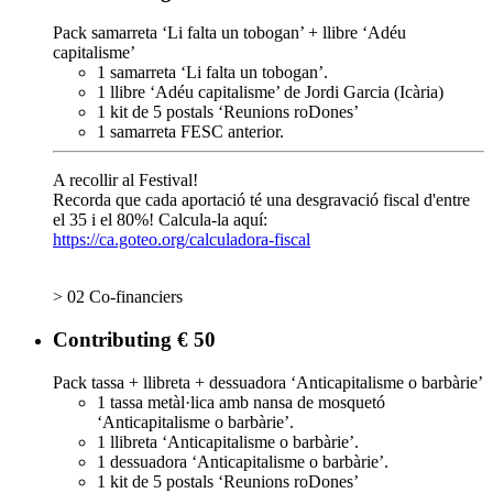
Pack samarreta ‘Li falta un tobogan’ + llibre ‘Adéu
capitalisme’
1 samarreta ‘Li falta un tobogan’.
1 llibre ‘Adéu capitalisme’ de Jordi Garcia (Icària)
1 kit de 5 postals ‘Reunions roDones’
1 samarreta FESC anterior.
A recollir al Festival!
Recorda que cada aportació té una desgravació fiscal d'entre
el 35 i el 80%! Calcula-la aquí:
https://ca.goteo.org/calculadora-fiscal
> 02 Co-financiers
Contributing € 50
Pack tassa + llibreta + dessuadora ‘Anticapitalisme o barbàrie’
1 tassa metàl·lica amb nansa de mosquetó
‘Anticapitalisme o barbàrie’.
1 llibreta ‘Anticapitalisme o barbàrie’.
1 dessuadora ‘Anticapitalisme o barbàrie’.
1 kit de 5 postals ‘Reunions roDones’