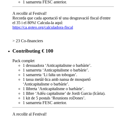
1 samarreta FESC anterior.
A recollir al Festival!
Recorda que cada aportació té una desgravació fiscal d'entre
el 35 i el 80%! Calcula-la aquí:
https://ca.goteo.org/calculadora-fiscal
> 23 Co-financiers
Contributing € 100
Pack complet
1 dessuadora ‘Anticapitalisme o barbàrie’.
1 samarreta ‘Anticapitalisme o barbàrie’.
1 samarreta ‘Li falta un tobogan’.
1 tassa metàl·lica amb nansa de mosquetó
‘Anticapitalisme o barbàrie’.
1 llibreta ‘Anticapitalisme o barbàrie’.
1 llibre ‘Adéu capitalisme’ de Jordi Garcia (Icària).
1 kit de 5 postals ‘Reunions roDones’.
1 samarreta FESC anterior.
A recollir al Festival!